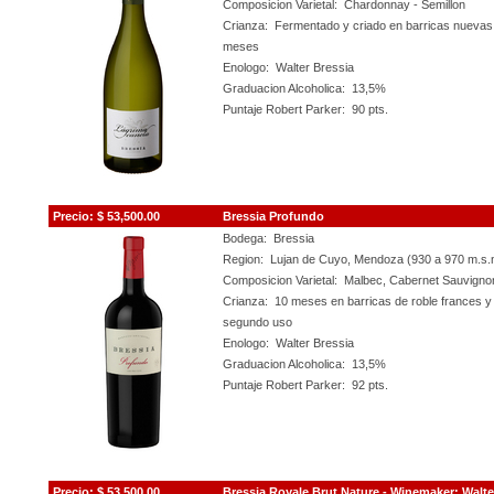
Composicion Varietal: Chardonnay - Semillon
Crianza: Fermentado y criado en barricas nuevas 
meses
Enologo: Walter Bressia
Graduacion Alcoholica: 13,5%
Puntaje Robert Parker: 90 pts.
Precio:
$ 53,50
0
.00
Bressia Profundo
Bodega: Bressia
Region: Lujan de Cuyo, Mendoza (930 a 970 m.s.
Composicion Varietal: Malbec, Cabernet Sauvignon
Crianza: 10 meses en barricas de roble frances y
segundo uso
Enologo: Walter Bressia
Graduacion Alcoholica: 13,5%
Puntaje Robert Parker: 92 pts.
Precio:
$ 53,50
0
.00
Bressia Royale Brut Nature - Winemaker: Walte