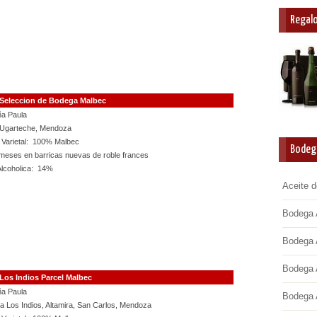
Regalo
Seleccion de Bodega Malbec
a Paula
o Ugarteche, Mendoza
 Varietal: 100% Malbec
Bodeg
meses en barricas nuevas de roble frances
Alcoholica: 14%
Aceite d
Bodega 
Bodega 
Bodega 
Los Indios Parcel Malbec
a Paula
Bodega 
a Los Indios, Altamira, San Carlos, Mendoza