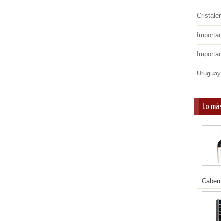
Cristaler
Importa
Importa
Uruguay
Lo más
Cabern