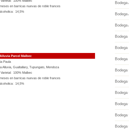
 Varietal: 100% Malbec
Bodega 
meses en barricas nuevas de roble frances
lcoholica: 14,5%
Bodega 
Bodega 
Bodega 
Bodega 
Alluvia Parcel Malbec
Bodega 
a Paula
a Alluvia, Gualtallary, Tupungato, Mendoza
Bodega 
 Varietal: 100% Malbec
meses en barricas nuevas de roble frances
Bodega 
lcoholica: 14,5%
Bodega 
Bodega 
Bodega 
Bodega C