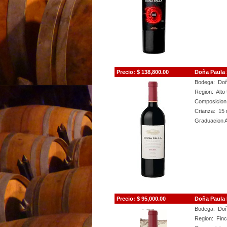
Precio: $ 138,800.00
Doña Paula 
Bodega: Doñ
Region: Alt
Composicion
Crianza: 15 
Graduacion 
Precio: $ 95,000.00
Doña Paula 
Bodega: Doñ
Region: Finc