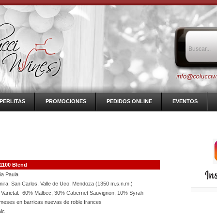
PERLITAS
PROMOCIONES
PEDIDOS ONLINE
EVENTOS
1100 Blend
a Paula
mira, San Carlos, Valle de Uco, Mendoza (1350 m.s.n.m.)
 Varietal: 60% Malbec, 30% Cabernet Sauvignon, 10% Syrah
meses en barricas nuevas de roble frances
lc