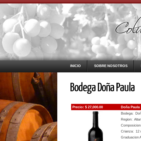
INICIO
SOBRE NOSOTROS
Bodega Doña Paula
Precio: $ 27,000.00
Doña Paula 
Bodega: Doñ
Region: Alta
Composicion
Crianza: 12 
Graduacion A