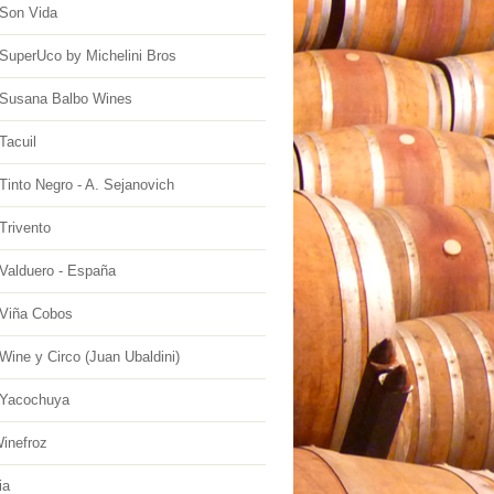
Son Vida
SuperUco by Michelini Bros
Susana Balbo Wines
Tacuil
into Negro - A. Sejanovich
Trivento
Valduero - España
Viña Cobos
ine y Circo (Juan Ubaldini)
Yacochuya
inefroz
ia