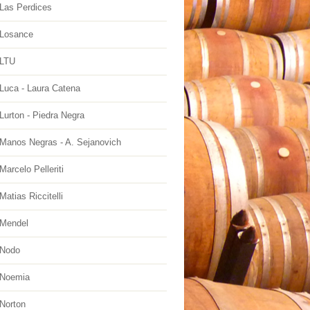
Las Perdices
Losance
 LTU
Luca - Laura Catena
urton - Piedra Negra
Manos Negras - A. Sejanovich
arcelo Pelleriti
atias Riccitelli
Mendel
 Nodo
 Noemia
Norton