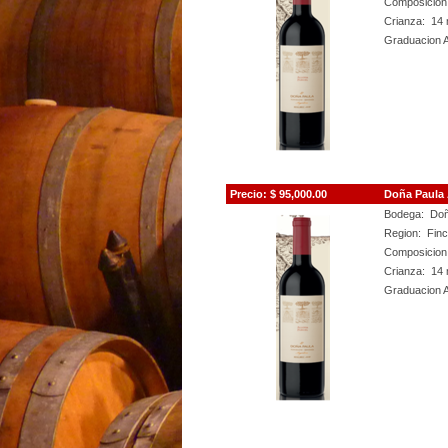
Composicion
Crianza: 14 
Graduacion A
Precio:
$ 95,000.00
Doña Paula 
Bodega: Doñ
Region: Finc
Composicion
Crianza: 14 
Graduacion A